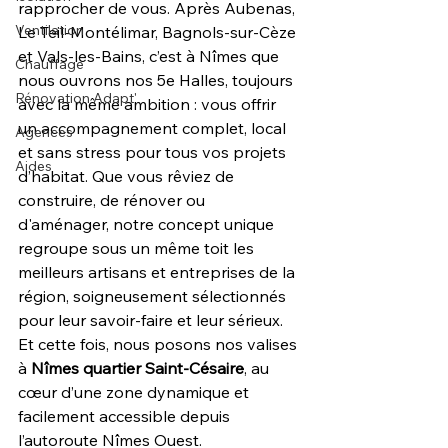
rapprocher de vous. Après Aubenas, 
Ventilation
Le Teil-Montélimar, Bagnols-sur-Cèze 
et Vals-les-Bains, c’est à Nîmes que 
Chauffage
nous ouvrons nos 5e Halles, toujours 
Rénovation Adapt'
avec la même ambition : vous offrir 
un accompagnement complet, local 
Agences
et sans stress pour tous vos projets 
Aides
d’habitat. Que vous rêviez de 
construire, de rénover ou 
d'aménager, notre concept unique 
regroupe sous un même toit les 
meilleurs artisans et entreprises de la 
région, soigneusement sélectionnés 
pour leur savoir-faire et leur sérieux. 
Et cette fois, nous posons nos valises 
à 
Nîmes quartier Saint-Césaire
, au 
cœur d’une zone dynamique et 
facilement accessible depuis 
l’autoroute Nîmes Ouest.