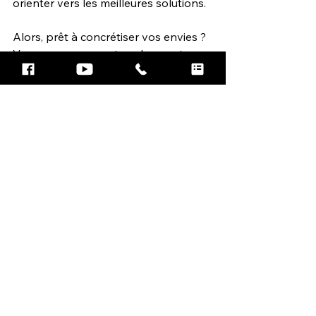
orienter vers les meilleures solutions.
Alors, prêt à concrétiser vos envies ? 
Venez nous rencontrer dans notre 
nouveau 
showroom de Nîmes
, 
découvrez nos espaces d’exposition 
et échangez avec nos artisans. Pour 
prendre rendez-vous ou obtenir plus 
d’informations, appelez-nous au 
[numéro de l’agence] ou remplissez 
notre formulaire en ligne. Votre projet 
mérite toute notre attention, et nous 
sommes impatients de vous 
accompagner !
Appelez pour prendre rendez-vous 
ou laissez vos coordonnées :
04 66 23 97 34