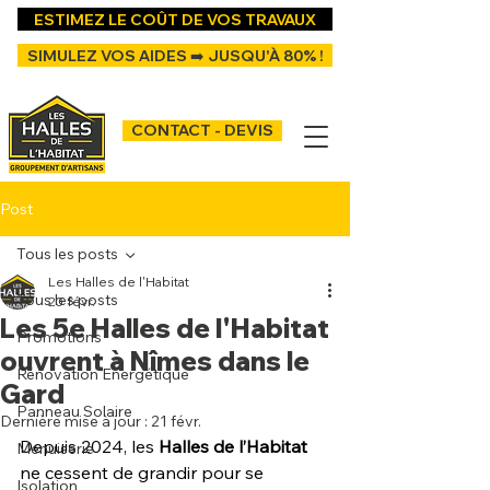
ESTIMEZ LE COÛT DE VOS TRAVAUX
SIMULEZ VOS AIDES ➡️ JUSQU'À 80% !
CONTACT - DEVIS
Post
Tous les posts
Les Halles de l'Habitat
Tous les posts
20 févr.
Les 5e Halles de l'Habitat
Promotions
ouvrent à Nîmes dans le
Rénovation Energétique
Gard
Panneau Solaire
Dernière mise à jour :
21 févr.
Depuis 2024, les 
Halles de l’Habitat
Menuiserie
ne cessent de grandir pour se 
Isolation